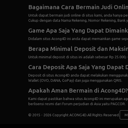
Bagaimana Cara Bermain Judi Onlin
Untuk dapat bermain judi online di situs kami, anda hanya
Cukup dengan data Nama Rekening, Nomor Rekening, Bank yan
Game Apa Saja Yang Dapat Dimaink
Didalam situs Acong4D ini anda dapat memainkan game seperti 
Berapa Minimal Deposit dan Maksi
Untuk minimal deposit di situs ini adalah sebesar Rp 25.00
Cara Deposit Apa Saja Yang Dapat 
Deposit di situs Acong4D anda dapat melakukan menggunakan 
Wallet (OVO, DANA, GoPay) dan juga menggunakan QRIS.
Apakah Aman Bermain di Acong4D?
Kami dapat pastikan bahwa situs Acong4D ini merupakan agen 
berlisensi resmi dari forum perjudian di Asia yaitu PAGCOR.
© 2015 - 2026 Copyright ACONG4D.
All Rights Reserved.
M