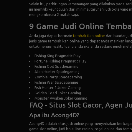
ini memiliki keunggulan dari minimal taruhan judi bola yang
mengkombinasi 2 match saja.
9 Game Judi Online Tembak
Anda juga dapat bermain
tembak ikan online
dari bandar jud
jenis game tembak ikan online yang dapat anda mainkan lan
untuk mengisi waktu luang anda jika anda sedang jenuh melak
Fishing King Pragmatic Play
Fortune Fishing Pragmatic Play
Fishing God Spadegaming
Alien Hunter Spadegaming
Zombie Party Spadegaming
Fishing War Spadegaming
Fish Hunter 2 Joker Gaming
Golden Toad Joker Gaming
Monster Awaken Joker Gaming
FAQ - Situs Slot Gacor, Agen 
Apa itu Acong4D?
Acong4D adalah situs judi online yang menyediakan berbaga
game slot online, judi bola, live casino, togel online dan temb