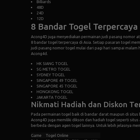
48D
24D
12D
8 Bandar Togel Terpercay
Acong4D juga menyediakan permainan judi pasang nomor at
8 bandar togel terpercaya di Asia. Setiap pasaran togel m
judi pasang nomor togel mulai dari pagi hari sampai malam ha
Acong4d.
HK SIANG TOGEL
SG METRO TOGEL
SYDNEY TOGEL
SINGAPORE 49 TOGEL
SINGAPORE 45 TOGEL
HONGKONG TOGEL
JAKARTA TOGEL
Nikmati Hadiah dan Diskon Te
Pada permainan togel baik di bandar darat maupun di situs 
Acong4D juga memiliki dikson dan hadiah togel seperti situs 
berbeda dengan agen togel lainnya. Untuk lebih jelasnya men
Game
Togel Online
Diskon
2D=29% - 3D=59% - 4D=69%