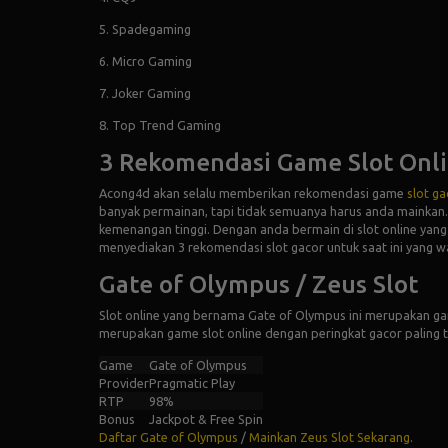
5. Spadegaming
6. Micro Gaming
7. Joker Gaming
8. Top Trend Gaming
3 Rekomendasi Game Slot Onli
Acong4d akan selalu memberikan rekomendasi game
slot ga
banyak permainan, tapi tidak semuanya harus anda mainkan. 
kemenangan tinggi. Dengan anda bermain di slot online yan
menyediakan 3 rekomendasi slot gacor untuk saat ini yang w
Gate of Olympus / Zeus Slot
Slot online yang bernama Gate of Olympus ini merupakan game
merupakan game slot online dengan peringkat gacor paling t
Game
Gate of Olympus
Provider
Pragmatic Play
RTP
98%
Bonus
Jackpot & Free Spin
Daftar Gate of Olympus
/
Mainkan Zeus Slot Sekarang
.