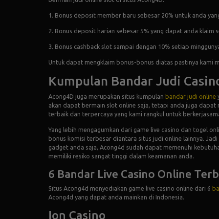
1. Bonus deposit member baru sebesar 20% untuk anda yan
2. Bonus deposit harian sebesar 5% yang dapat anda klaim s
3. Bonus cashback slot sampai dengan 10% setiap mingguny
Untuk dapat mengklaim bonus-bonus diatas pastinya kami me
Kumpulan Bandar Judi Casin
Acong4D juga merupakan situs kumpulan
bandar judi online
y
akan dapat bermain slot online saja, tetapi anda juga dapat
terbaik dan terpercaya yang kami rangkul untuk berkerjasa
Yang lebih mengagumkan dari game live casino dan togel onlin
bonus komisi terbesar diantara situs judi online lainnya. Ja
gadget anda saja, Acong4d sudah dapat memenuhi kebutuhan 
memiliki resiko sangat tinggi dalam keamanan anda.
6 Bandar Live Casino Online Terb
Situs Acong4d menyediakan game live casino online dari 6
ba
Acong4d yang dapat anda mainkan di Indonesia.
Ion Casino