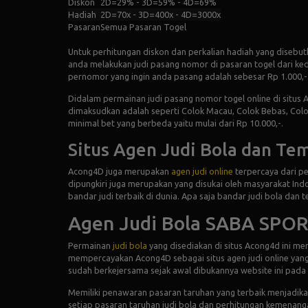
Hadiah
2D=70x - 3D=400x - 4D=3000x
Pasaran
Semua Pasaran Togel
Untuk perhitungan diskon dan perkalian hadiah yang disebutk
anda melakukan judi pasang nomor di pasaran togel dari ke
pernomor yang ingin anda pasang adalah sebesar Rp 1.000,-
Didalam permainan judi pasang nomor togel online di situs 
dimaksudkan adalah seperti Colok Macau, Colok Bebas, Colok 
minimal bet yang berbeda yaitu mulai dari Rp 10.000,-.
Situs Agen Judi Bola dan Te
Acong4D juga merupakan
agen judi online
terpercaya dari pe
dipungkiri juga merupakan yang disukai oleh masyarakat Indon
bandar judi terbaik di dunia. Apa saja bandar judi bola dan
Agen Judi Bola SABA SPOR
Permainan
judi bola
yang disediakan di situs Acong4d ini me
mempercayakan Acong4D sebagai situs agen judi online yan
sudah berkejersama sejak awal dibukannya website ini pada 
Memiliki penawaran pasaran taruhan yang terbaik menjadikan
setiap pasaran taruhan judi bola dan perhitungan kemenanga
Selain itu, perhitungan kemenangan yang dilakukan pada se