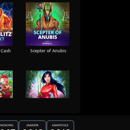
: Cash
Scepter of Anubis
Pigs of
Sakura Fortune Epic
Bloom
ONGKONG
JAKARTA
ASIAPOOLS