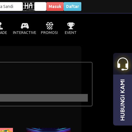
Livecasino 5% - 7% | Dan Bonus Cashback Togel 3% - 10% Setiap Minggu | ACONG4
Masuk
Daftar
ADE
INTERACTIVE
PROMOSI
EVENT