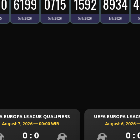
80
6199
0715
1592
8934
4
25
5/8/2026
5/8/2026
5/8/2026
4/8/2026
5
er's Bar Cash
Brooklyn Bootleggers
Eastern Eme
Collect
Megaway
ERS
UEFA EUROPA LEAGUE QUALIFIERS
UE
August 7, 2026 — 02:00 WIB
0 : 0