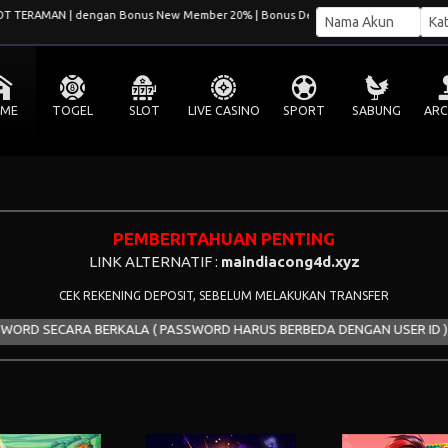
| dengan Bonus New Member 20% | Bonus Deposit Harian 5% | Cashback Slot dan 
ME
TOGEL
SLOT
LIVE CASINO
SPORT
SABUNG
ARC
PEMBERITAHUAN PENTING
LINK ALTERNATIF :
maindiacong4d.xyz
CEK REKENING DEPOSIT, SEBELUM MELAKUKAN TRANSFER
BERKALA ( PASSWORD HARUS BERBEDA DENGAN USER ID )