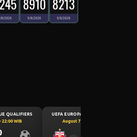
245
8910
8213
/8/2026
5/8/2026
5/8/2026
ralds
Wild Harlequin
s
FA EUROPA LEAGUE QUALIFIERS
August 7, 2026 — 00:45 WIB
0 : 0