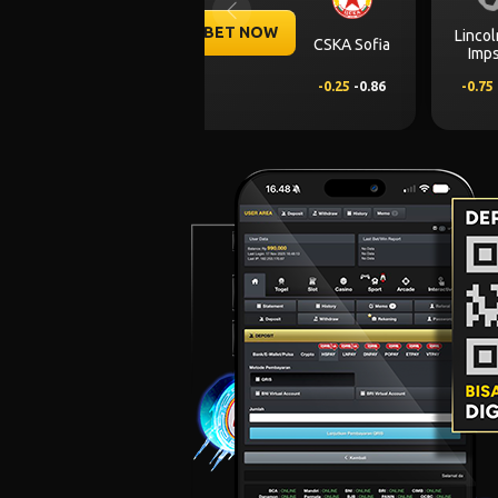
Diamond Rise
Fire
Previous
BET NOW
Red Bull
Pafo
Salzburg
1
0.88
-1
0
Leprechaun's Luck:
Rich
Cash Collect