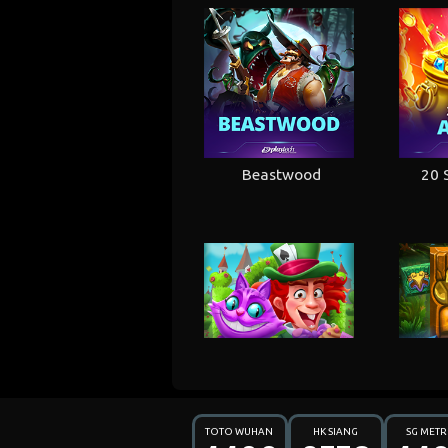
Beastwood
20 
Adventures Beyond
Azt
Wonderland Magical
TOTO WUHAN
HK SIANG
SG MET