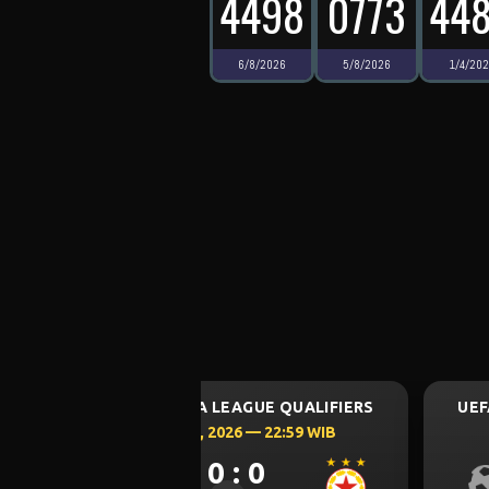
4498
0773
44
Maze
6/8/2026
5/8/2026
1/4/20
Book of Duat
Brawl
UEFA EUROPA LEAGUE QUALIFI
August 7, 2026 — 00:00 WIB
0 : 0