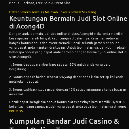
Bonus
Jackpot, Free Spin & Event Slot
Daftar Joker's Jewels
/
Mainkan Joker's Jewels Sekarang
.
Keuntungan Bermain Judi Slot Online
di Acong4D
Dengan anda bermain judi slot online di situs Acong4d maka anda memiliki
kesempatan meraih banyak keuntungan didalamnya. Kami menyediakan
banyak bonus-bonus dan event menarik untuk seluruh game slot online
yang dapat anda mainkan di situs ini. Untuk lebih jelasnya, berikut ini adalah
beberapa bonus yang dapat anda peroleh dengan bermain judi online slot di
situs Acong4D.
1. Bonus deposit member baru sebesar 20% untuk anda yang baru
bergabung.
2. Bonus deposit harian sebesar 5% yang dapat anda klaim setiap kali anda
melakukan deposit.
3. Bonus cashback slot sampai dengan 10% setiap minggunya tanpa batasan
maksimal.
Untuk dapat mengklaim bonus-bonus diatas pastinya kami memiliki syarat &
ketentuan yang sangat mudah yang dapat anda baca lebih jelasnya di menu
PROMOSI
.
Kumpulan Bandar Judi Casino &