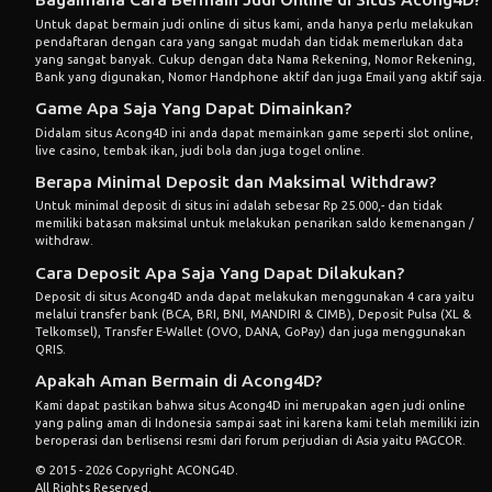
Untuk dapat bermain judi online di situs kami, anda hanya perlu melakukan
pendaftaran dengan cara yang sangat mudah dan tidak memerlukan data
yang sangat banyak. Cukup dengan data Nama Rekening, Nomor Rekening,
Bank yang digunakan, Nomor Handphone aktif dan juga Email yang aktif saja.
Game Apa Saja Yang Dapat Dimainkan?
Didalam situs Acong4D ini anda dapat memainkan game seperti slot online,
live casino, tembak ikan, judi bola dan juga togel online.
Berapa Minimal Deposit dan Maksimal Withdraw?
Untuk minimal deposit di situs ini adalah sebesar Rp 25.000,- dan tidak
memiliki batasan maksimal untuk melakukan penarikan saldo kemenangan /
withdraw.
Cara Deposit Apa Saja Yang Dapat Dilakukan?
Deposit di situs Acong4D anda dapat melakukan menggunakan 4 cara yaitu
melalui transfer bank (BCA, BRI, BNI, MANDIRI & CIMB), Deposit Pulsa (XL &
Telkomsel), Transfer E-Wallet (OVO, DANA, GoPay) dan juga menggunakan
QRIS.
Apakah Aman Bermain di Acong4D?
Kami dapat pastikan bahwa situs Acong4D ini merupakan agen judi online
yang paling aman di Indonesia sampai saat ini karena kami telah memiliki izin
beroperasi dan berlisensi resmi dari forum perjudian di Asia yaitu PAGCOR.
© 2015 - 2026 Copyright ACONG4D.
All Rights Reserved.