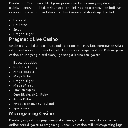
Bandar Ion Casino memiliki 4 jenis permainan live casino yang dapat anda
mainkan langsung didalam situs Acong4d ini. Keempat permainan judi live
casino online yang disediakan oleh Ion Casino adalah sebagai berikut:
Baccarat
Roulette
Sicbo
Dragon Tiger
Pragmatic Live Casino
Selain menyediakan game slot online, Pragmatic Play juga merupakan salah
satu bandar casino online terbaik di Indonesia sampai saat ini. Pilihan game
casino online yang disediakan juga sangat bermacam, yaitu:
Baccarat Lobby
Roulette Lobby
Mega Roulette
Mega Sicbo
Dragon Tiger
Mega Wheel
One Blackjack
One Blackjack 2 - Ruby
Andar Bahar
Sweet Bonanza Candyland
Spaceman
Microgaming Casino
Bandar yang satu ini juga merupakan menyediakan game slot serta casino
online terbaik yaitu Microgaming. Game live casino milik Microgaming juga