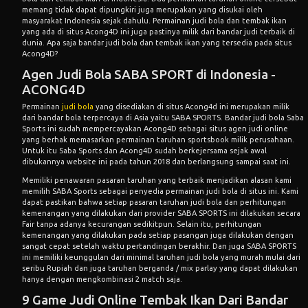
memang tidak dapat dipungkiri juga merupakan yang disukai oleh
masyarakat Indonesia sejak dahulu. Permainan judi bola dan tembak ikan
yang ada di situs Acong4D ini juga pastinya milik dari bandar judi terbaik di
dunia. Apa saja bandar judi bola dan tembak ikan yang tersedia pada situs
Acong4D?
Agen Judi Bola SABA SPORT di Indonesia -
ACONG4D
Permainan
judi bola
yang disediakan di situs Acong4d ini merupakan milik
dari bandar bola terpercaya di Asia yaitu SABA SPORTS. Bandar judi bola Saba
Sports ini sudah mempercayakan Acong4D sebagai situs agen judi online
yang berhak memasarkan permainan taruhan sportsbook milik perusahaan.
Untuk itu Saba Sports dan Acong4D sudah berkejersama sejak awal
dibukannya website ini pada tahun 2018 dan berlangsung sampai saat ini.
Memiliki penawaran pasaran taruhan yang terbaik menjadikan alasan kami
memilih SABA Sports sebagai penyedia permainan judi bola di situs ini. Kami
dapat pastikan bahwa setiap pasaran taruhan judi bola dan perhitungan
kemenangan yang dilakukan dari provider SABA SPORTS ini dilakukan secara
Fair tanpa adanya kecurangan sedikitpun. Selain itu, perhitungan
kemenangan yang dilakukan pada setiap pasangan juga dilakukan dengan
sangat cepat setelah waktu pertandingan berakhir. Dan juga SABA SPORTS
ini memiliki keunggulan dari minimal taruhan judi bola yang murah mulai dari
seribu Rupiah dan juga taruhan berganda / mix parlay yang dapat dilakukan
hanya dengan mengkombinasi 2 match saja.
9 Game Judi Online Tembak Ikan Dari Bandar