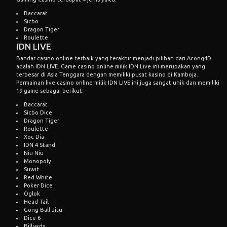
Baccarat
Sicbo
Dragon Tiger
Roulette
IDN LIVE
Bandar casino online terbaik yang terakhir menjadi pilihan dari Acong4D
adalah IDN LIVE. Game casino online milik IDN Live ini merupakan yang
terbesar di Asia Tenggara dengan memiliki pusat kasino di Kamboja.
Permainan live casino online milik IDN LIVE ini juga sangat unik dan memiliki
19 game sebagai berikut:
Baccarat
Sicbo Dice
Dragon Tiger
Roulette
Xoc Dia
IDN 4 Stand
Niu Niu
Monopoly
Suwit
Red White
Poker Dice
Oglok
Head Tail
Gong Ball Jitu
Dice 6
Billiards