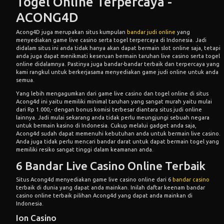
Togel Online Terpercaya -
ACONG4D
Acong4D juga merupakan situs kumpulan
bandar judi online
yang
menyediakan game live casino serta togel terpercaya di Indonesia. Jadi
didalam situs ini anda tidak hanya akan dapat bermain slot online saja, tetapi
anda juga dapat menikmati keseruan bermain taruhan live casino serta togel
online didalamnya. Pastinya juga bandar-bandar terbaik dan terpercaya yang
kami rangkul untuk berkerjasama menyediakan game judi online untuk anda
semua.
Yang lebih mengagumkan dari game live casino dan togel online di situs
Acong4d ini yaitu memiliki minimal taruhan yang sangat murah yaitu mulai
dari Rp 1.000,- dengan bonus komisi terbesar diantara situs judi online
lainnya. Jadi mulai sekarang anda tidak perlu meungjungi sebuah negara
untuk bermain kasino di Indonesia. Cukup melalui gadget anda saja,
Acong4d sudah dapat memenuhi kebutuhan anda untuk bermain live casino.
Anda juga tidak perlu mencari bandar darat untuk dapat bermain togel yang
memiliki resiko sangat tinggi dalam keamanan anda.
6 Bandar Live Casino Online Terbaik
Situs Acong4d menyediakan game live casino online dari 6
bandar casino
terbaik di dunia yang dapat anda mainkan. Inilah daftar keenam bandar
casino online terbaik pilihan Acong4d yang dapat anda mainkan di
Indonesia.
Ion Casino